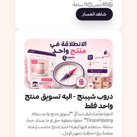
65 درس
11 ساعةً
شاهد المسار
دروب شيبنج - اليه تسويق منتج
واحد فقط
الدورة تعلّمك كيف تبدأ في **تسويق منتج واحد بنظام
Dropshipping** خطوة بخطوة، حتى لو ما عندك خبرة
سابقة. ستتعلم فيها كيفية اختيار منتج مناسب، إنشاء
صفحة بيع احترافية، تجهيز الإعل...